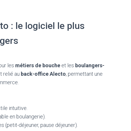
 : le logiciel le plus
ngers
our les
métiers de bouche
et les
boulangers-
t relié au
back-office Alecto
, permettant une
ommerce.
le intuitive.
ble en boulangerie).
es (petit-déjeuner, pause déjeuner).