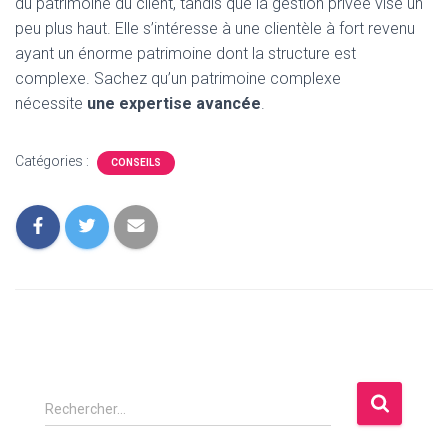
du patrimoine du client, tandis que la gestion privée vise un
peu plus haut. Elle s’intéresse à une clientèle à fort revenu
ayant un énorme patrimoine dont la structure est
complexe. Sachez qu’un patrimoine complexe
nécessite
une expertise avancée
.
Catégories :
CONSEILS
R
Rechercher…
e
c