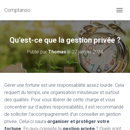
Comptanoo
D
É
P
L
I
Qu’est-ce que la gestion privée ?
E
R
Publié par
Thomas
le
27 janvier 2024
L
A
N
A
V
I
Gérer une fortune est une responsabilité assez lourde. Cela
G
requiert du temps, une organisation minutieuse et surtout
A
T
des qualités. Pour vous libérer de cette charge et vous
I
concentrer sur d’autres responsabilités, il est recommandé
O
de solliciter l’accompagnement d’un conseiller en gestion
N
privée. Celui-ci saura
organiser et protéger votre
fortune
. En quoi consiste la
gestion privée
? Quels sont